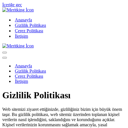
İçeriğe geç
Anasayfa
Gizlilik Politikası
Çerez Politikası
İletişim
Dolaşım
menüsü
Dolaşım
menüsü
Anasayfa
Gizlilik Politikası
Çerez Politikası
İletişim
Gizlilik Politikası
Web sitemizi ziyaret ettiğinizde, gizliliğiniz bizim için büyük önem
taşır. Bu gizlilik politikası, web sitemiz üzerinden toplanan kişisel
verilerin nasıl işlendiğini, saklandığını ve korunduğunu açıklar.
Kişisel verilerinizin korunmasını sağlamak amacıyla, yasal